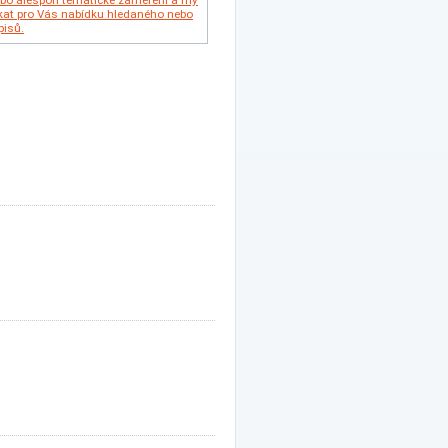
ebo alespoň tématické zaměření a my
kat pro Vás nabídku hledaného nebo
isů.