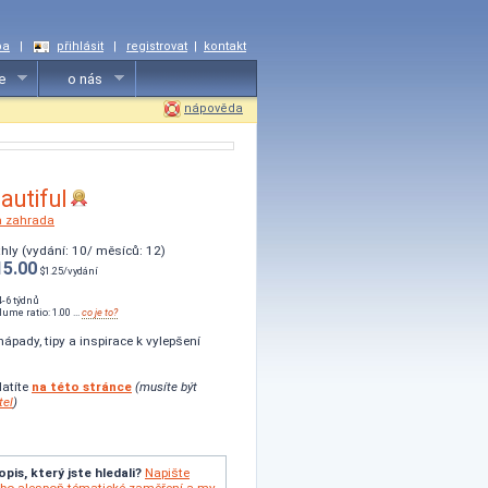
ba
|
přihlásit
|
registrovat
|
kontakt
e
o nás
nápověda
autiful
 zahrada
thly (vydání: 10/ měsíců: 12)
15.00
$1.25/vydání
4-6 týdnů
ume ratio: 1.00 ...
co je to?
ápady, tipy a inspirace k vylepšení
latíte
na této stránce
(musíte být
tel
)
opis, který jste hledali?
Napište