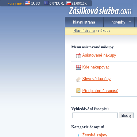
kurzy měn:
1USD =
0.87EUR,
21.60CZK
hlavní strana
novinky
Hlavní strana
» nákupy
Menu asistované nákupy
Asistované nákupy
Kde nakupovat
Slevové kupóny
Předplatné časopisů
Vyhledávání časopisů
Kategorie časopisů
Ženské zájmy