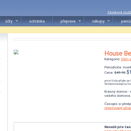
Zásilková služ
účty
schránka
přeprava
nákupy
peníz
House Be
Kategorie:
Dům a
Periodicita: mon
$
Cena:
$49.90
první číslo přijde za 
Velikost časopisu/vol
Krásný domov - n
vašeho domova.
Časopis si předp
registrovaný uživa
Nenašli jste čas