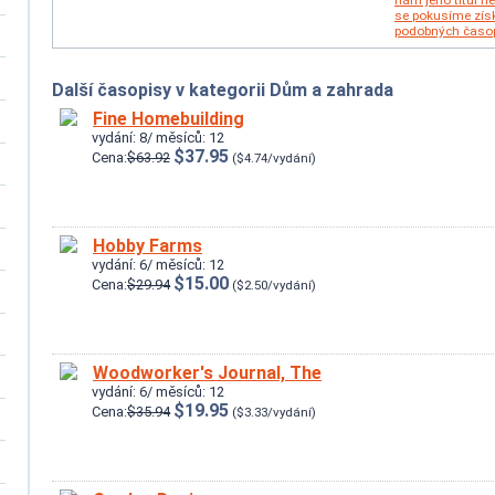
nám jeho titul n
se pokusíme zís
podobných časop
Další časopisy v kategorii Dům a zahrada
Fine Homebuilding
vydání: 8/ měsíců: 12
$37.95
Cena:
$63.92
($4.74/vydání)
Hobby Farms
vydání: 6/ měsíců: 12
$15.00
Cena:
$29.94
($2.50/vydání)
Woodworker's Journal, The
vydání: 6/ měsíců: 12
$19.95
Cena:
$35.94
($3.33/vydání)