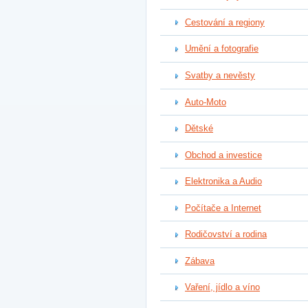
Cestování a regiony
Umění a fotografie
Svatby a nevěsty
Auto-Moto
Dětské
Obchod a investice
Elektronika a Audio
Počítače a Internet
Rodičovství a rodina
Zábava
Vaření, jídlo a víno