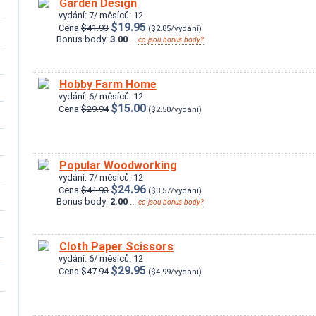
Garden Design
vydání: 7/ měsíců: 12
$19.95
Cena:
$41.93
($2.85/vydání)
Bonus body:
3.00
...
co jsou bonus body?
Hobby Farm Home
vydání: 6/ měsíců: 12
$15.00
Cena:
$29.94
($2.50/vydání)
Popular Woodworking
vydání: 7/ měsíců: 12
$24.96
Cena:
$41.93
($3.57/vydání)
Bonus body:
2.00
...
co jsou bonus body?
Cloth Paper Scissors
vydání: 6/ měsíců: 12
$29.95
Cena:
$47.94
($4.99/vydání)