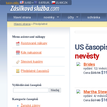
kurzy měn:
1USD =
0.87EUR,
21.60CZK
hlavní strana
novinky
účty
schránka
Hlavní strana
» Předplatné
Menu asistované nákupy
Asistované nákupy
US časopis
Kde nakupovat
nevěsty
Slevové kupóny
Brides
vydání: 12/ měsíc
Předplatné časopisů
$19
Cena:
$35.94
Vyhledávání časopisů
Martha Stew
vydání: 4/ měsíců
Kategorie časopisů
$16
Cena:
$27.80
Ženské zájmy