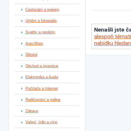
Cestování a regiony
Umění a fotografie
Nenašli jste ča
Svatby a nevěsty
alespoň témati
nabídku hleda
Auto-Moto
Dětské
Obchod a investice
Elektronika a Audio
Počítače a Internet
Rodičovství a rodina
Zábava
Vaření, jídlo a víno