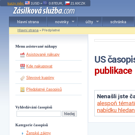
kurzy měn:
1USD =
0.87EUR,
21.60CZK
hlavní strana
novinky
účty
schránka
Hlavní strana
» Předplatné
Menu asistované nákupy
Asistované nákupy
US časopis
Kde nakupovat
publikace
Slevové kupóny
Předplatné časopisů
Nenašli jste ča
alespoň témati
Vyhledávání časopisů
nabídku hleda
Kategorie časopisů
Ženské zájmy