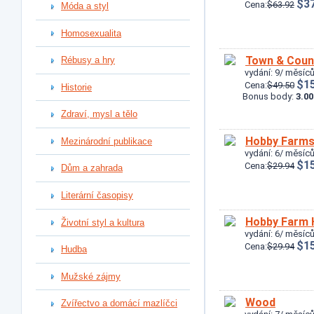
$37
Cena:
$63.92
Móda a styl
Homosexualita
Town & Coun
Rébusy a hry
vydání: 9/ měsíců
$15
Cena:
$49.50
Historie
Bonus body:
3.00
Zdraví, mysl a tělo
Hobby Farm
Mezinárodní publikace
vydání: 6/ měsíců
$15
Cena:
$29.94
Dům a zahrada
Literární časopisy
Hobby Farm
Životní styl a kultura
vydání: 6/ měsíců
$15
Cena:
$29.94
Hudba
Mužské zájmy
Wood
Zvířectvo a domácí mazlíčci