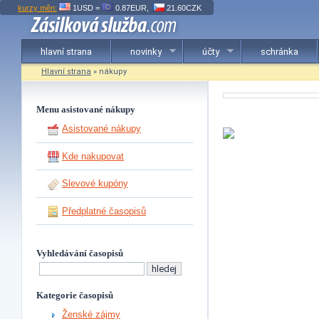
kurzy měn:
1USD =
0.87EUR,
21.60CZK
hlavní strana
novinky
účty
schránka
Hlavní strana
» nákupy
Menu asistované nákupy
Asistované nákupy
Kde nakupovat
Slevové kupóny
Předplatné časopisů
Vyhledávání časopisů
Kategorie časopisů
Ženské zájmy