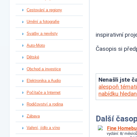
Cestování a regiony
Umění a fotografie
Svatby a nevěsty
inspirativní pr
Auto-Moto
Časopis si před
Dětské
Obchod a investice
Nenašli jste ča
Elektronika a Audio
alespoň témati
Počítače a Internet
nabídku hleda
Rodičovství a rodina
Zábava
Další časop
Fine Homebui
Vaření, jídlo a víno
vydání: 8/ měsíců