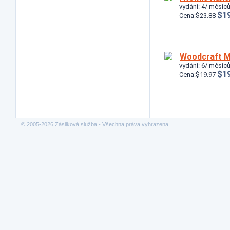
vydání: 4/ měsíců
$19
Cena:
$23.88
Woodcraft M
vydání: 6/ měsíců
$19
Cena:
$19.97
© 2005-2026 Zásilková služba - Všechna práva vyhrazena