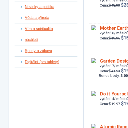
vydání: 7/ měsíců
$28
Cena:
$48.93
Novinky a politika
Věda a příroda
Mother Eart
Víra a spiritualita
vydání: 6/ měsíců
$15
Cena:
$19.95
náctiletí
Sporty a zábava
Garden Desi
Digitální (pro tablety)
vydání: 7/ měsíců
$19
Cena:
$41.93
Bonus body:
3.00
Do it Yoursel
vydání: 4/ měsíců
$19
Cena:
$19.97
Atomic Ranc