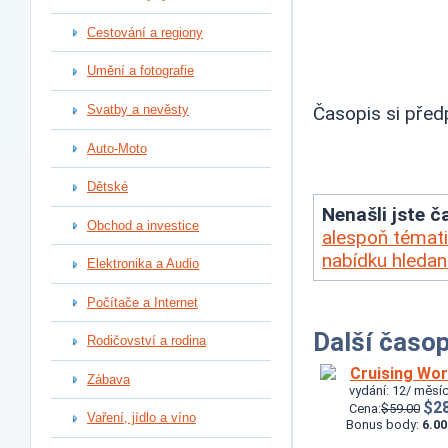
Cestování a regiony
Umění a fotografie
Svatby a nevěsty
Časopis si před
Auto-Moto
Dětské
Nenašli jste ča
Obchod a investice
alespoň témati
nabídku hleda
Elektronika a Audio
Počítače a Internet
Další časop
Rodičovství a rodina
Cruising Wor
Zábava
vydání: 12/ měsíc
$28
Cena:
$59.00
Vaření, jídlo a víno
Bonus body:
6.00