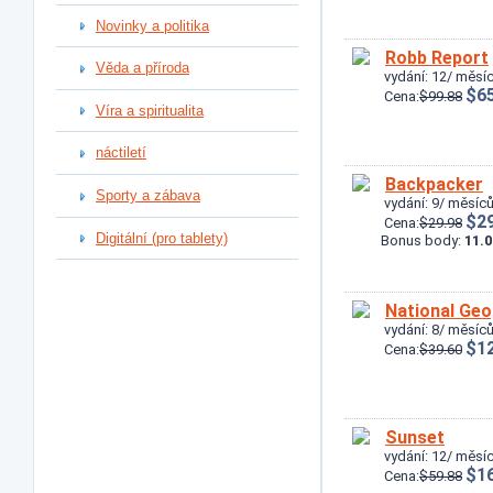
Novinky a politika
Robb Report
Věda a příroda
vydání: 12/ měsíc
$65
Cena:
$99.88
Víra a spiritualita
náctiletí
Backpacker
Sporty a zábava
vydání: 9/ měsíců
$29
Cena:
$29.98
Digitální (pro tablety)
Bonus body:
11.0
National Geo
vydání: 8/ měsíců
$12
Cena:
$39.60
Sunset
vydání: 12/ měsíc
$16
Cena:
$59.88