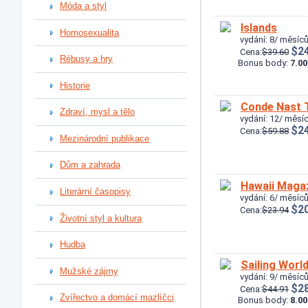
Móda a styl
Islands
Homosexualita
vydání: 8/ měsíců
$24
Cena:
$39.60
Rébusy a hry
Bonus body:
7.00
Historie
Conde Nast T
Zdraví, mysl a tělo
vydání: 12/ měsíc
$24
Cena:
$59.88
Mezinárodní publikace
Dům a zahrada
Hawaii Maga
Literární časopisy
vydání: 6/ měsíců
$20
Cena:
$23.94
Životní styl a kultura
Hudba
Sailing Worl
Mužské zájmy
vydání: 9/ měsíců
$28
Cena:
$44.91
Zvířectvo a domácí mazlíčci
Bonus body:
8.00