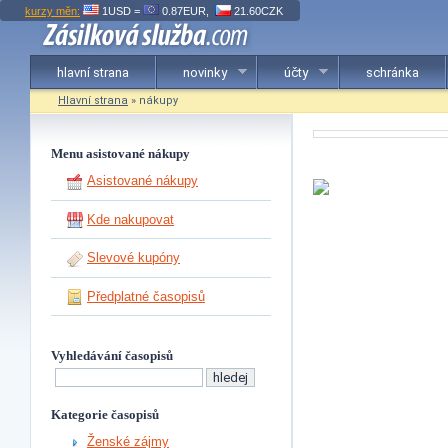
kurzy měn:
1USD =
0.87EUR,
21.60CZK
hlavní strana
novinky
účty
schránka
Hlavní strana
» nákupy
Menu asistované nákupy
Asistované nákupy
Kde nakupovat
Slevové kupóny
Předplatné časopisů
Vyhledávání časopisů
Kategorie časopisů
Ženské zájmy