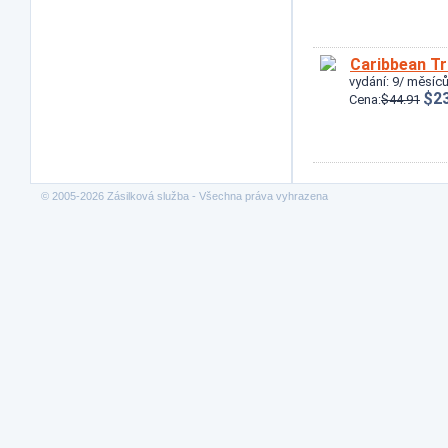
Caribbean Tr
vydání: 9/ měsíců
$23
Cena:
$44.91
© 2005-2026 Zásilková služba - Všechna práva vyhrazena