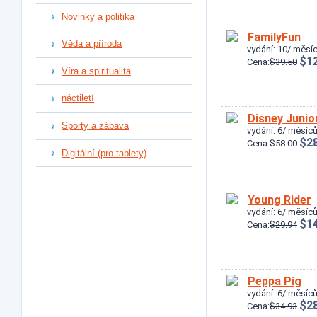
Novinky a politika
FamilyFun
Věda a příroda
vydání: 10/ měsíc
$12
Cena:
$39.50
Víra a spiritualita
náctiletí
Disney Junio
Sporty a zábava
vydání: 6/ měsíců
$28
Cena:
$58.00
Digitální (pro tablety)
Young Rider
vydání: 6/ měsíců
$14
Cena:
$29.94
Peppa Pig
vydání: 6/ měsíců
$28
Cena:
$34.93