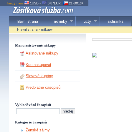
kurzy měn:
1USD =
0.87EUR,
21.60CZK
hlavní strana
novinky
účty
schránka
Hlavní strana
» nákupy
Menu asistované nákupy
Asistované nákupy
Kde nakupovat
Slevové kupóny
Předplatné časopisů
Vyhledávání časopisů
Kategorie časopisů
Ženské zájmy