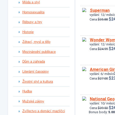
Móda a styl
Superman
Homosexualita
vydání: 12/ měsíc
$24
Cena:
$35.88
Rébusy a hry
Historie
Wonder Wo
Zdraví, mysl a tělo
vydání: 12/ měsíc
$24
Cena:
$24.99
Mezinárodní publikace
Dům a zahrada
American Gir
Literární časopisy
vydání: 6/ měsíců
$23
Cena:
$27.00
Životní styl a kultura
Hudba
National Geo
Mužské zájmy
vydání: 10/ měsíc
$24
Cena:
$39.50
Zvířectvo a domácí mazlíčci
Bonus body:
5.00