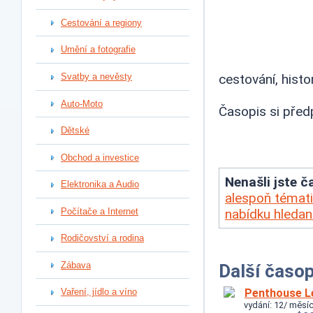
Cestování a regiony
Umění a fotografie
Svatby a nevěsty
cestování, histo
Auto-Moto
Časopis si před
Dětské
Obchod a investice
Nenašli jste ča
Elektronika a Audio
alespoň témati
Počítače a Internet
nabídku hleda
Rodičovství a rodina
Zábava
Další časop
Penthouse L
Vaření, jídlo a víno
vydání: 12/ měsíc