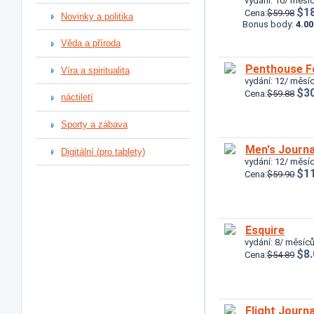
vydání: 10/ měsíc
$18
Cena:
$59.98
Novinky a politika
Bonus body:
4.00
Věda a příroda
Penthouse 
Víra a spiritualita
vydání: 12/ měsíc
$30
Cena:
$59.88
náctiletí
Sporty a zábava
Men's Journa
Digitální (pro tablety)
vydání: 12/ měsíc
$11
Cena:
$59.90
Esquire
vydání: 8/ měsíců
$8.
Cena:
$54.89
Flight Journa