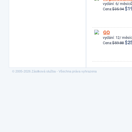
vydání: 6/ měsíců
$19
Cena:
$35.94
GQ
vydání: 12/ měsíc
$25
Cena:
$59.88
© 2005-2026 Zásilková služba - Všechna práva vyhrazena