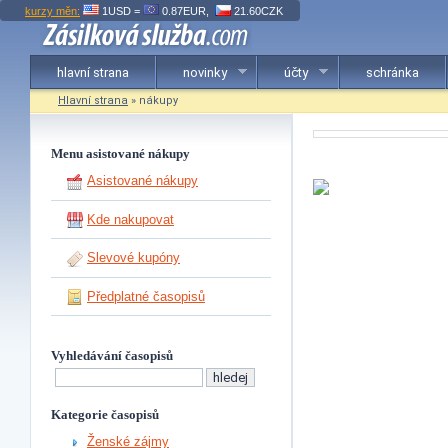
kurzy měn:
1USD =
0.87EUR,
21.60CZK
hlavní strana
novinky
účty
schránka
Hlavní strana
» nákupy
Menu asistované nákupy
Asistované nákupy
Kde nakupovat
Slevové kupóny
Předplatné časopisů
Vyhledávání časopisů
Kategorie časopisů
Ženské zájmy