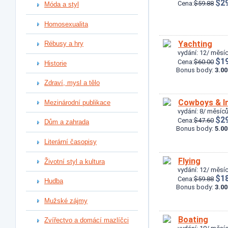
$29
Cena:
$59.88
Móda a styl
Homosexualita
Yachting
Rébusy a hry
vydání: 12/ měsíc
$19
Cena:
$60.00
Historie
Bonus body:
3.00
Zdraví, mysl a tělo
Cowboys & I
Mezinárodní publikace
vydání: 8/ měsíců
$29
Cena:
$47.60
Dům a zahrada
Bonus body:
5.00
Literární časopisy
Flying
Životní styl a kultura
vydání: 12/ měsíc
$18
Cena:
$59.88
Hudba
Bonus body:
3.00
Mužské zájmy
Boating
Zvířectvo a domácí mazlíčci