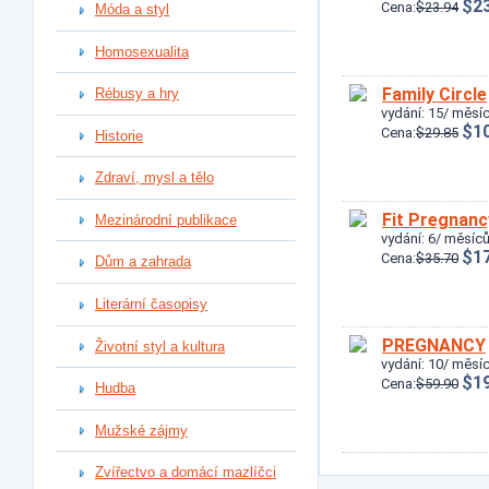
$23
Cena:
$23.94
Móda a styl
Homosexualita
Family Circle
Rébusy a hry
vydání: 15/ měsíc
$10
Cena:
$29.85
Historie
Zdraví, mysl a tělo
Fit Pregnanc
Mezinárodní publikace
vydání: 6/ měsíců
$17
Cena:
$35.70
Dům a zahrada
Literární časopisy
PREGNANCY
Životní styl a kultura
vydání: 10/ měsíc
$19
Cena:
$59.90
Hudba
Mužské zájmy
Zvířectvo a domácí mazlíčci