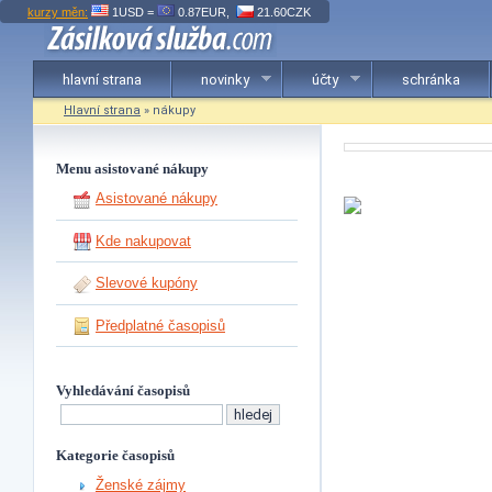
kurzy měn:
1USD =
0.87EUR,
21.60CZK
hlavní strana
novinky
účty
schránka
Hlavní strana
» nákupy
Menu asistované nákupy
Asistované nákupy
Kde nakupovat
Slevové kupóny
Předplatné časopisů
Vyhledávání časopisů
Kategorie časopisů
Ženské zájmy