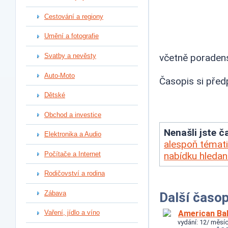
Cestování a regiony
Umění a fotografie
Svatby a nevěsty
včetně poradens
Auto-Moto
Časopis si před
Dětské
Obchod a investice
Nenašli jste ča
Elektronika a Audio
alespoň témati
Počítače a Internet
nabídku hleda
Rodičovství a rodina
Zábava
Další časop
American Ba
Vaření, jídlo a víno
vydání: 12/ měsíc